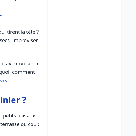
r
i tirent la tête ?
 secs, improviser
in, avoir un jardin
it quoi, comment
vis
.
inier ?
, petits travaux
 terrasse ou cour,