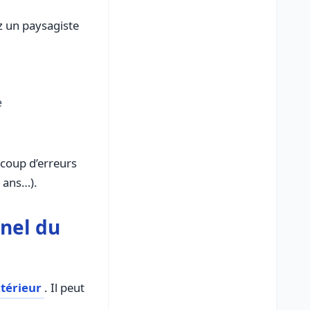
ez un paysagiste
e
ucoup d’erreurs
x ans…).
nnel du
térieur
. Il peut