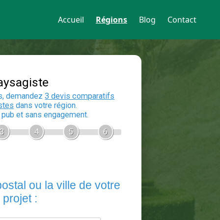
Accueil
Régions
Blog
Contact
Devis Paysagiste
En 5 minutes, demandez
3 devis compara
aux
paysagistes
dans votre région.
Gratuit, sans pub et sans engagement.
1
2
3
4
5