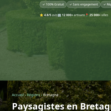
✓ 100% Gratuit
✓ Sans engagement
✓ Ré
⭐
4.8/5
avis
🏢
12 000+
artisans
📍
25 000+
villes
Accueil
›
Régions
›
Bretagne
Paysagistes en Breta