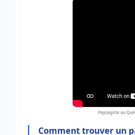
Paysagiste au Québ
Comment trouver un pa