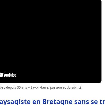
ec depuis 35 ans – Savoir-faire, passion et durabilité
ysagiste en Bretagne sans se t