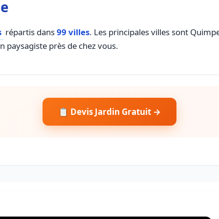
ne
s
répartis dans
99 villes
. Les principales villes sont Quim
un paysagiste près de chez vous.
📋 Devis Jardin Gratuit →