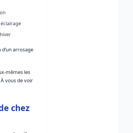
ion
 éclairage
’hiver
n d’un arrosage
 eux-mêmes les
 À vous de voir
de chez