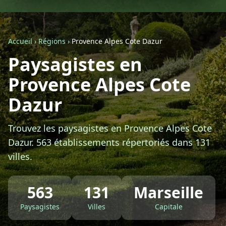
Géolocalisez-moi automatiquement !
Accueil
›
Régions
›
Provence Alpes Cote Dazur
Retour à la liste des métiers
Paysagistes en
Provence Alpes Cote
CGU
-
Confidentialité
- Service proposé par
ViteUnDevis.com
-
Vous êtes
Dazur
Trouvez les paysagistes en Provence Alpes Cote
Dazur. 563 établissements répertoriés dans 131
villes.
563
131
Marseille
Paysagistes
Villes
Capitale