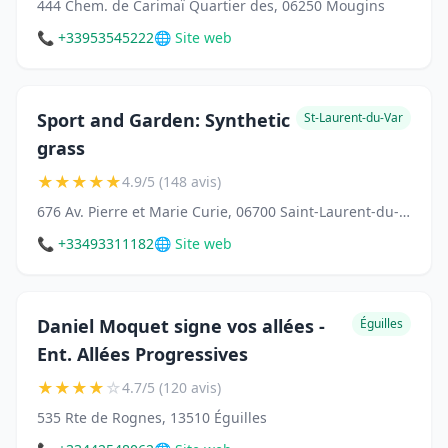
444 Chem. de Carimaï Quartier des, 06250 Mougins
📞 +33953545222
🌐 Site web
Sport and Garden: Synthetic
St-Laurent-du-Var
grass
★
★
★
★
★
4.9/5 (148 avis)
676 Av. Pierre et Marie Curie, 06700 Saint-Laurent-du-Var
📞 +33493311182
🌐 Site web
Daniel Moquet signe vos allées -
Éguilles
Ent. Allées Progressives
★
★
★
★
☆
4.7/5 (120 avis)
535 Rte de Rognes, 13510 Éguilles