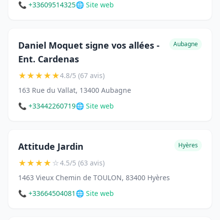
📞 +33609514325
🌐 Site web
Daniel Moquet signe vos allées -
Aubagne
Ent. Cardenas
★
★
★
★
★
4.8/5 (67 avis)
163 Rue du Vallat, 13400 Aubagne
📞 +33442260719
🌐 Site web
Attitude Jardin
Hyères
★
★
★
★
☆
4.5/5 (63 avis)
1463 Vieux Chemin de TOULON, 83400 Hyères
📞 +33664504081
🌐 Site web