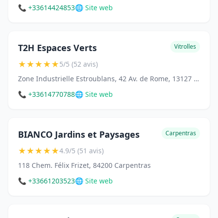
📞 +33614424853
🌐 Site web
T2H Espaces Verts
Vitrolles
★
★
★
★
★
5/5 (52 avis)
Zone Industrielle Estroublans, 42 Av. de Rome, 13127 Vitrolles
📞 +33614770788
🌐 Site web
BIANCO Jardins et Paysages
Carpentras
★
★
★
★
★
4.9/5 (51 avis)
118 Chem. Félix Frizet, 84200 Carpentras
📞 +33661203523
🌐 Site web