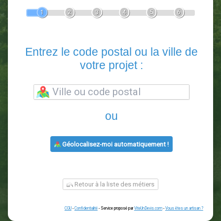
Devis Paysagiste
En 5 minutes, demandez
3 devis comparatifs
paysagistes
dans votre région.
Gratuit, sans pub et sans engagement.
1
2
3
4
5
6
Entrez le code postal ou la vill
votre projet :
ou