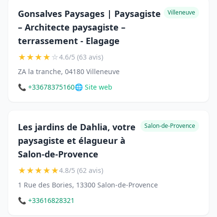
Gonsalves Paysages | Paysagiste
Villeneuve
– Architecte paysagiste –
terrassement - Elagage
★
★
★
★
☆
4.6/5 (63 avis)
ZA la tranche, 04180 Villeneuve
📞 +33678375160
🌐 Site web
Les jardins de Dahlia, votre
Salon-de-Provence
paysagiste et élagueur à
Salon-de-Provence
★
★
★
★
★
4.8/5 (62 avis)
1 Rue des Bories, 13300 Salon-de-Provence
📞 +33616828321