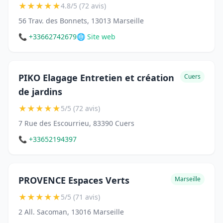
★
★
★
★
★
4.8/5 (72 avis)
56 Trav. des Bonnets, 13013 Marseille
📞 +33662742679
🌐 Site web
PIKO Elagage Entretien et création
Cuers
de jardins
★
★
★
★
★
5/5 (72 avis)
7 Rue des Escourrieu, 83390 Cuers
📞 +33652194397
PROVENCE Espaces Verts
Marseille
★
★
★
★
★
5/5 (71 avis)
2 All. Sacoman, 13016 Marseille