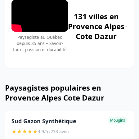
131 villes en
Provence Alpes
Cote Dazur
Paysagiste au Québec
depuis 35 ans – Savoir-
faire, passion et durabilité
Paysagistes populaires en
Provence Alpes Cote Dazur
Sud Gazon Synthétique
Mougins
★
★
★
★
★
4.9/5 (233 avis)