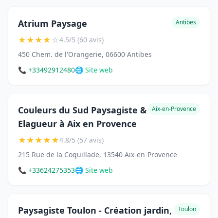
Atrium Paysage
Antibes
★
★
★
★
☆
4.5/5 (60 avis)
450 Chem. de l'Orangerie, 06600 Antibes
📞 +33492912480
🌐 Site web
Couleurs du Sud Paysagiste &
Aix-en-Provence
Elagueur à Aix en Provence
★
★
★
★
★
4.8/5 (57 avis)
215 Rue de la Coquillade, 13540 Aix-en-Provence
📞 +33624275353
🌐 Site web
Paysagiste Toulon - Création jardin,
Toulon