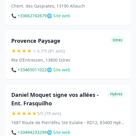
Chem. des Gaspiates, 13190 Allauch
📞 +33662742679
🌐 Site web
Provence Paysage
Istres
★
★
★
★
☆
4.7/5 (81 avis)
Rte D’Entressen, 13800 Istres
📞 +33465011022
🌐 Site web
Daniel Moquet signe vos allées -
Hyères
Ent. Frasquilho
★
★
★
★
★
5/5 (79 avis)
1687 Route de Pierrefeu Ste Eulalie - RD12, 83400 Hyères
📞 +33494233299
🌐 Site web