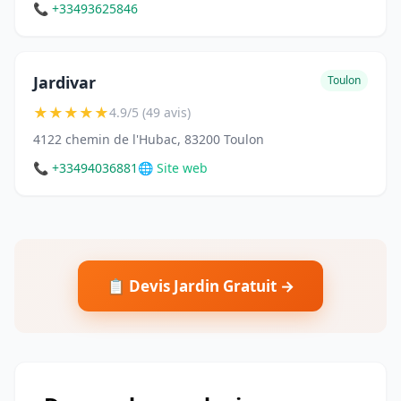
📞 +33493625846
Jardivar
Toulon
★
★
★
★
★
4.9/5 (49 avis)
4122 chemin de l'Hubac, 83200 Toulon
📞 +33494036881
🌐 Site web
📋 Devis Jardin Gratuit →