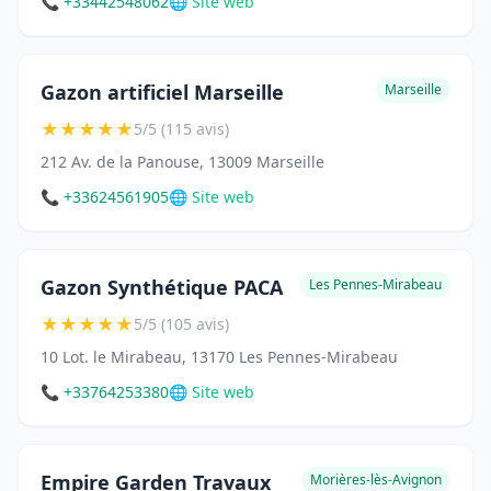
📞 +33442548062
🌐 Site web
Gazon artificiel Marseille
Marseille
★
★
★
★
★
5/5 (115 avis)
212 Av. de la Panouse, 13009 Marseille
📞 +33624561905
🌐 Site web
Gazon Synthétique PACA
Les Pennes-Mirabeau
★
★
★
★
★
5/5 (105 avis)
10 Lot. le Mirabeau, 13170 Les Pennes-Mirabeau
📞 +33764253380
🌐 Site web
Empire Garden Travaux
Morières-lès-Avignon