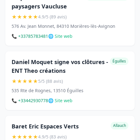
paysagers Vaucluse
★
★
★
★
★
4.9/5 (89 avis)
576 Av. Jean Monnet, 84310 Morières-lès-Avignon
📞 +33785783481
🌐 Site web
Daniel Moquet signe vos clôtures -
Éguilles
ENT Theo créations
★
★
★
★
★
5/5 (88 avis)
535 Rte de Rognes, 13510 Éguilles
📞 +33442930778
🌐 Site web
Baret Eric Espaces Verts
Allauch
★
★
★
★
★
4.9/5 (83 avis)