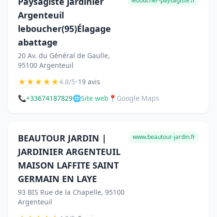
Paysagiste jardinier
leboucher-paysagiste.fr
Argenteuil
leboucher(95)Élagage
abattage
20 Av. du Général de Gaulle,
95100 Argenteuil
★
★
★
★
★
•
4.8/5
19 avis
📞
+33674187829
🌐
Site web
📍
Google Maps
BEAUTOUR JARDIN |
www.beautour-jardin.fr
JARDINIER ARGENTEUIL
MAISON LAFFITE SAINT
GERMAIN EN LAYE
93 BIS Rue de la Chapelle, 95100
Argenteuil