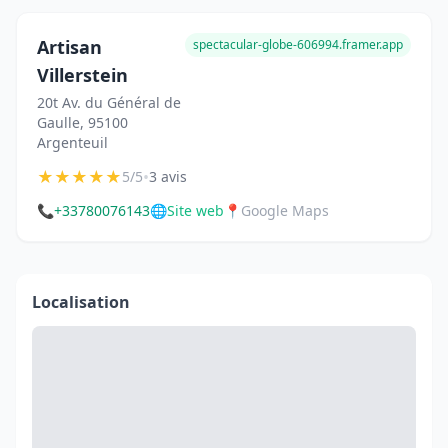
Artisan
spectacular-globe-606994.framer.app
Villerstein
20t Av. du Général de
Gaulle, 95100
Argenteuil
★
★
★
★
★
•
5/5
3 avis
📞
+33780076143
🌐
Site web
📍
Google Maps
Localisation