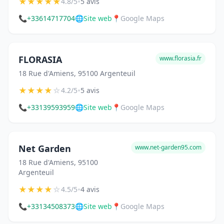
★
★
★
★
★
•
4.8/5
5 avis
📞
+33614717704
🌐
Site web
📍
Google Maps
FLORASIA
www.florasia.fr
18 Rue d'Amiens, 95100 Argenteuil
★
★
★
★
☆
•
4.2/5
5 avis
📞
+33139593959
🌐
Site web
📍
Google Maps
Net Garden
www.net-garden95.com
18 Rue d'Amiens, 95100
Argenteuil
★
★
★
★
☆
•
4.5/5
4 avis
📞
+33134508373
🌐
Site web
📍
Google Maps