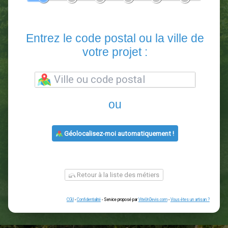
En 5 minutes, demandez
3 devis comparatifs
paysagistes
dans votre région.
Gratuit, sans pub et sans engagement.
1
2
3
4
5
6
Entrez le code postal ou la vill
votre projet :
ou
Géolocalisez-moi automatiquement !