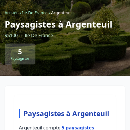
Accueil
›
Ile De France
›
Argenteuil
Retour à la liste des métiers
Paysagistes à Argenteuil
95100 — Ile De France
CGU
-
Confidentialité
- Service proposé par
ViteUnDevis.com
-
Vous êtes
5
Paysagistes
Paysagistes à Argenteuil
Argenteuil compte
5 paysagistes