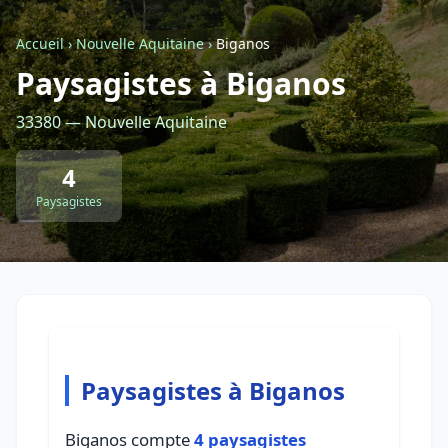
Accueil
›
Nouvelle Aquitaine
›
Biganos
Retour à la liste des métiers
Paysagistes à Biganos
33380 — Nouvelle Aquitaine
CGU
-
Confidentialité
- Service proposé par
ViteUnDevis.com
-
Vous êtes
4
Paysagistes
Paysagistes à Biganos
Biganos compte
4 paysagistes