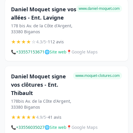
Daniel Moquet signe vos
www.daniel-moquet.com
allées - Ent. Lavigne
178 bis Av. de la Côte d'Argent,
33380 Biganos
★
★
★
★
☆
•
4.3/5
112 avis
📞
+33557153671
🌐
Site web
📍
Google Maps
Daniel Moquet signe
www.moquet-clotures.com
vos clôtures - Ent.
Thibault
178bis Av. de la Côte d'Argent,
33380 Biganos
★
★
★
★
★
•
4.9/5
41 avis
📞
+33556035027
🌐
Site web
📍
Google Maps