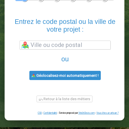
En 5 minutes, demandez
3 devis comparatifs
paysagistes
dans votre région.
Gratuit, sans pub et sans engagement.
1
2
3
4
5
6
Entrez le code postal ou la vill
votre projet :
ou
Géolocalisez-moi automatiquement !