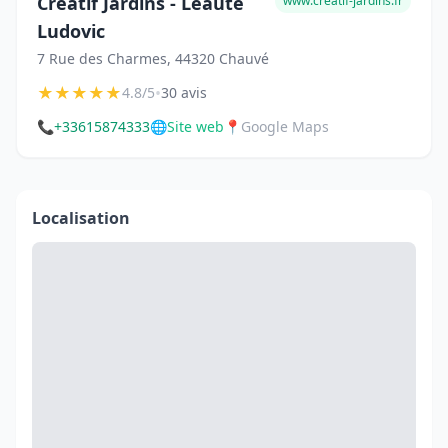
Créatif Jardins - Léauté
www.creatif-jardins.fr
Ludovic
7 Rue des Charmes, 44320 Chauvé
★
★
★
★
★
•
4.8/5
30 avis
📞
+33615874333
🌐
Site web
📍
Google Maps
Localisation