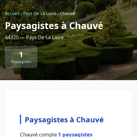
Accueil
›
Pays De La Loire
›
Chauvé
Retour à la liste des métiers
Paysagistes à Chauvé
44320 — Pays De La Loire
CGU
-
Confidentialité
- Service proposé par
ViteUnDevis.com
-
Vous êtes
1
Paysagistes
Paysagistes à Chauvé
Chauvé compte
1 paysagistes