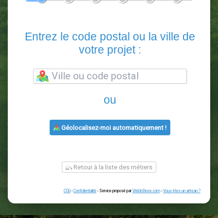
En 5 minutes, demandez
3 devis comparatifs
paysagistes
dans votre région.
Gratuit, sans pub et sans engagement.
1
2
3
4
5
6
Entrez le code postal ou la vill
votre projet :
ou
Géolocalisez-moi automatiquement !