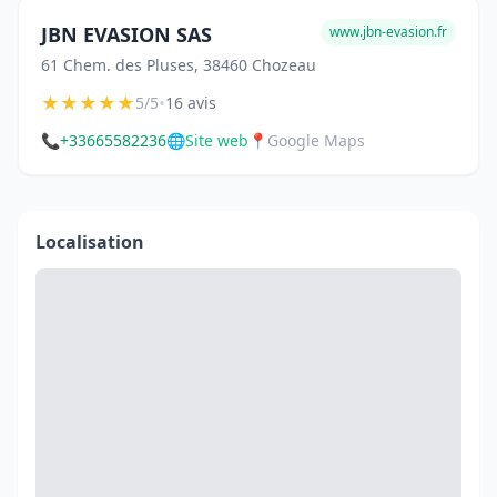
JBN EVASION SAS
www.jbn-evasion.fr
61 Chem. des Pluses, 38460 Chozeau
★
★
★
★
★
•
5/5
16 avis
📞
+33665582236
🌐
Site web
📍
Google Maps
Localisation