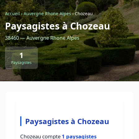
Accueil
›
Auvergne Rhone Alpes
›
Chozeau
Retour à la liste des métiers
Paysagistes à Chozeau
38460 — Auvergne Rhone Alpes
CGU
-
Confidentialité
- Service proposé par
ViteUnDevis.com
-
Vous êtes
1
Paysagistes
Paysagistes à Chozeau
Chozeau compte
1 paysagistes