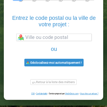
En 5 minutes, demandez
3 devis comparatifs
paysagistes
dans votre région.
Gratuit, sans pub et sans engagement.
1
2
3
4
5
6
Entrez le code postal ou la vill
votre projet :
ou
Géolocalisez-moi automatiquement !