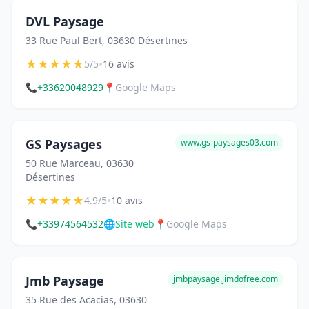
DVL Paysage
33 Rue Paul Bert, 03630 Désertines
★
★
★
★
★
•
5/5
16 avis
📞
+33620048929
📍
Google Maps
GS Paysages
www.gs-paysages03.com
50 Rue Marceau, 03630
Désertines
★
★
★
★
★
•
4.9/5
10 avis
📞
+33974564532
🌐
Site web
📍
Google Maps
Jmb Paysage
jmbpaysage.jimdofree.com
35 Rue des Acacias, 03630