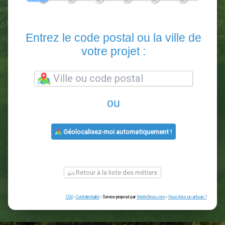
En 5 minutes, demandez
3 devis comparatifs
paysagistes
dans votre région.
Gratuit, sans pub et sans engagement.
1
2
3
4
5
6
Entrez le code postal ou la vill
votre projet :
ou
Géolocalisez-moi automatiquement !