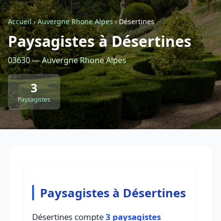
Accueil
›
Auvergne Rhone Alpes
›
Désertines
Retour à la liste des métiers
Paysagistes à Désertines
03630 — Auvergne Rhone Alpes
CGU
-
Confidentialité
- Service proposé par
ViteUnDevis.com
-
Vous êtes
3
Paysagistes
Paysagistes à Désertines
Désertines compte
3 paysagistes