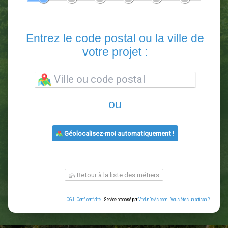
En 5 minutes, demandez
3 devis comparatifs
paysagistes
dans votre région.
Gratuit, sans pub et sans engagement.
1
2
3
4
5
6
Entrez le code postal ou la vill
votre projet :
ou
Géolocalisez-moi automatiquement !