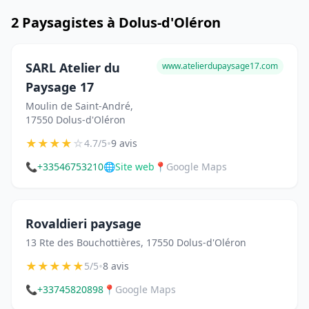
2 Paysagistes à Dolus-d'Oléron
SARL Atelier du
www.atelierdupaysage17.com
Paysage 17
Moulin de Saint-André,
17550 Dolus-d'Oléron
★
★
★
★
☆
•
4.7/5
9 avis
📞
+33546753210
🌐
Site web
📍
Google Maps
Rovaldieri paysage
13 Rte des Bouchottières, 17550 Dolus-d'Oléron
★
★
★
★
★
•
5/5
8 avis
📞
+33745820898
📍
Google Maps