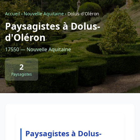
Accueil
›
Nouvelle Aquitaine
›
Dolus-d'Oléron
Retour à la liste des métiers
Paysagistes à Dolus-
d'Oléron
CGU
-
Confidentialité
- Service proposé par
ViteUnDevis.com
-
Vous êtes
17550 — Nouvelle Aquitaine
2
Paysagistes
Paysagistes à Dolus-