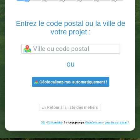
En 5 minutes, demandez
3 devis comparatifs
paysagistes
dans votre région.
Gratuit, sans pub et sans engagement.
1
2
3
4
5
6
Entrez le code postal ou la vill
votre projet :
ou
Géolocalisez-moi automatiquement !