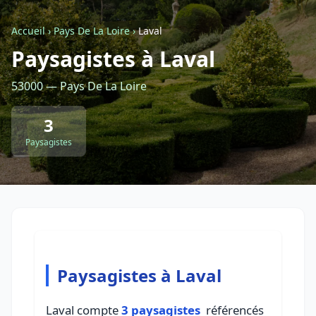
Accueil
›
Pays De La Loire
›
Laval
Retour à la liste des métiers
Paysagistes à Laval
53000 — Pays De La Loire
CGU
-
Confidentialité
- Service proposé par
ViteUnDevis.com
-
Vous êtes
3
Paysagistes
Paysagistes à Laval
Laval compte
3 paysagistes
référencés