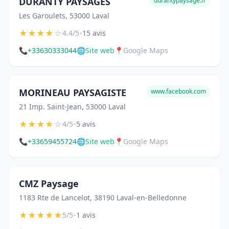
DURANTY PAYSAGES
durantypaysage.fr
Les Garoulets, 53000 Laval
★
★
★
★
☆
•
4.4/5
15 avis
📞
+33630333044
🌐
Site web
📍
Google Maps
MORINEAU PAYSAGISTE
www.facebook.com
21 Imp. Saint-Jean, 53000 Laval
★
★
★
★
☆
•
4/5
5 avis
📞
+33659455724
🌐
Site web
📍
Google Maps
CMZ Paysage
1183 Rte de Lancelot, 38190 Laval-en-Belledonne
★
★
★
★
★
•
5/5
1 avis