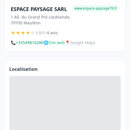
ESPACE PAYSAGE SARL
www.espace-paysage79.fr
1 All. du Grand Pré Loublande,
79700 Mauléon
★
★
★
★
☆
•
3.8/5
4 avis
📞
+33549816286
🌐
Site web
📍
Google Maps
Localisation