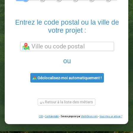
En 5 minutes, demandez
3 devis comparatifs
paysagistes
dans votre région.
Gratuit, sans pub et sans engagement.
1
2
3
4
5
6
Entrez le code postal ou la vill
votre projet :
ou
Géolocalisez-moi automatiquement !