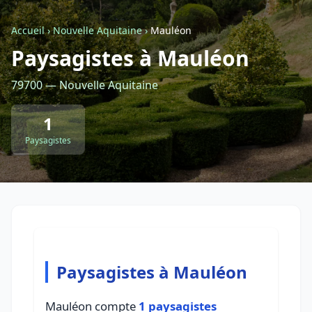
Accueil
›
Nouvelle Aquitaine
›
Mauléon
Retour à la liste des métiers
Paysagistes à Mauléon
79700 — Nouvelle Aquitaine
CGU
-
Confidentialité
- Service proposé par
ViteUnDevis.com
-
Vous êtes
1
Paysagistes
Paysagistes à Mauléon
Mauléon compte
1 paysagistes