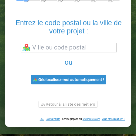
En 5 minutes, demandez
3 devis comparatifs
paysagistes
dans votre région.
Gratuit, sans pub et sans engagement.
1
2
3
4
5
6
Entrez le code postal ou la vill
votre projet :
ou
Géolocalisez-moi automatiquement !