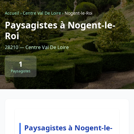
Accueil
›
Centre Val De Loire
›
Nogent-le-Roi
Retour à la liste des métiers
Paysagistes à Nogent-le-
Roi
CGU
-
Confidentialité
- Service proposé par
ViteUnDevis.com
-
Vous êtes
28210 — Centre Val De Loire
1
Paysagistes
Paysagistes à Nogent-le-