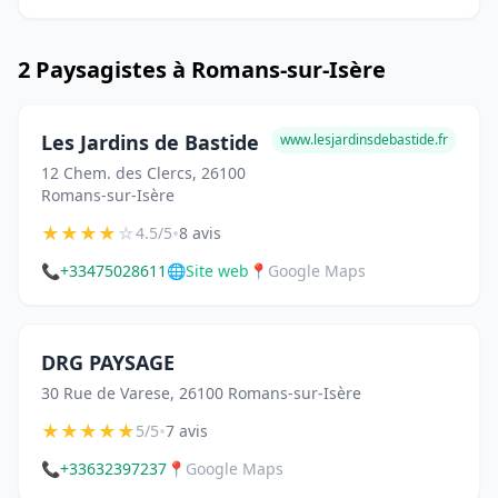
2 Paysagistes à Romans-sur-Isère
Les Jardins de Bastide
www.lesjardinsdebastide.fr
12 Chem. des Clercs, 26100
Romans-sur-Isère
★
★
★
★
☆
•
4.5/5
8 avis
📞
+33475028611
🌐
Site web
📍
Google Maps
DRG PAYSAGE
30 Rue de Varese, 26100 Romans-sur-Isère
★
★
★
★
★
•
5/5
7 avis
📞
+33632397237
📍
Google Maps