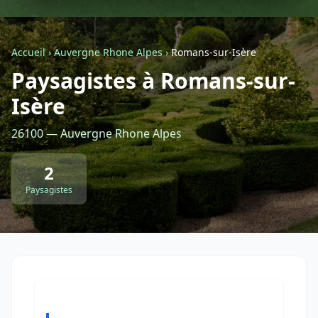
Géolocalisez-moi automatiquement !
Accueil
›
Auvergne Rhone Alpes
›
Romans-sur-Isère
Paysagistes à Romans-sur-
Retour à la liste des métiers
Isère
CGU
-
Confidentialité
- Service proposé par
ViteUnDevis.com
-
Vous êtes
26100 — Auvergne Rhone Alpes
2
Paysagistes