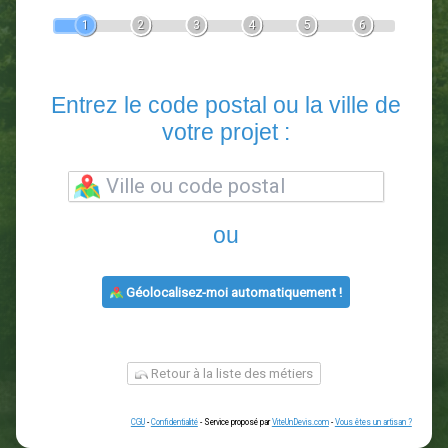
Devis Paysagiste
En 5 minutes, demandez
3 devis comparatifs
paysagistes
dans votre région.
Gratuit, sans pub et sans engagement.
1
2
3
4
5
6
Entrez le code postal ou la vill
votre projet :
ou