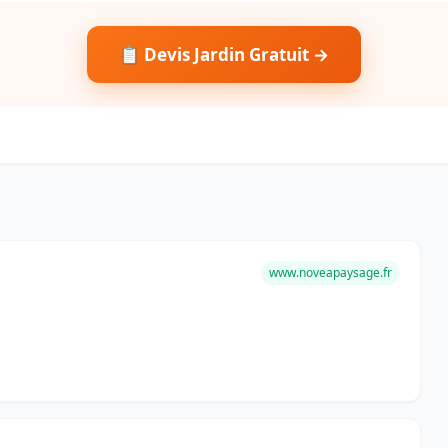
📋 Devis Jardin Gratuit →
www.noveapaysage.fr