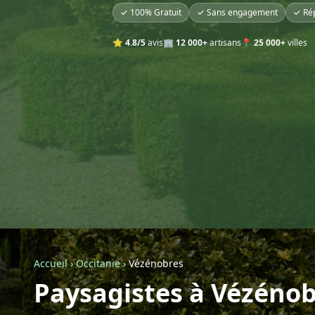
✓ 100% Gratuit
✓ Sans engagement
✓ Ré
⭐
4.8/5
avis
🏢
12 000+
artisans
📍
25 000+
villes
Accueil
›
Occitanie
›
Vézénobres
Paysagistes à Vézénob