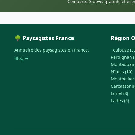
Comparez 3 devis gratuits et éc
🌳 Paysagistes France
Région O
Annuaire des paysagistes en France.
Toulouse (3
Perpignan (
Blog →
Montauban 
Nîmes (10)
Montpellier 
Carcassonne
Lunel (8)
Lattes (6)