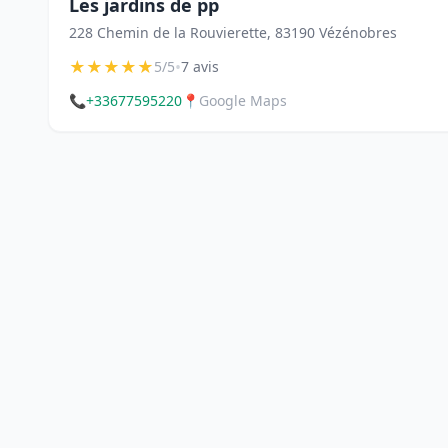
Les jardins de pp
228 Chemin de la Rouvierette, 83190 Vézénobres
★
★
★
★
★
•
5/5
7 avis
📞
+33677595220
📍
Google Maps