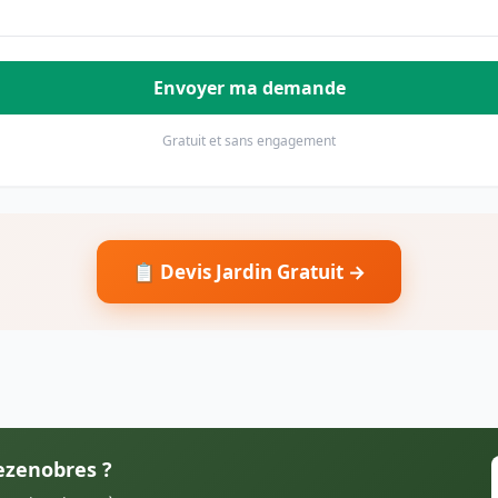
Envoyer ma demande
Gratuit et sans engagement
📋 Devis Jardin Gratuit →
Vezenobres ?