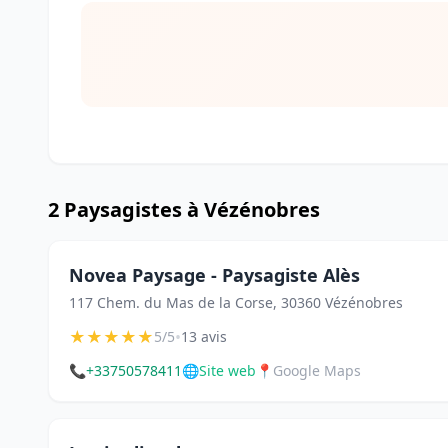
2 Paysagistes à Vézénobres
Novea Paysage - Paysagiste Alès
117 Chem. du Mas de la Corse, 30360 Vézénobres
★
★
★
★
★
•
5/5
13 avis
📞
+33750578411
🌐
Site web
📍
Google Maps