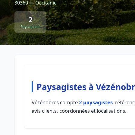
30360 — Occitanie
2
Paysagistes
Paysagistes à Vézénob
Vézénobres compte
2 paysagistes
référencé
avis clients, coordonnées et localisations.