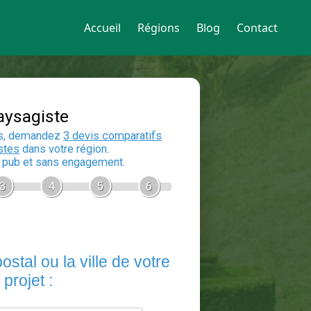
Accueil
Régions
Blog
Contact
Devis Paysagiste
En 5 minutes, demandez
3 devis compara
aux
paysagistes
dans votre région.
Gratuit, sans pub et sans engagement.
1
2
3
4
5