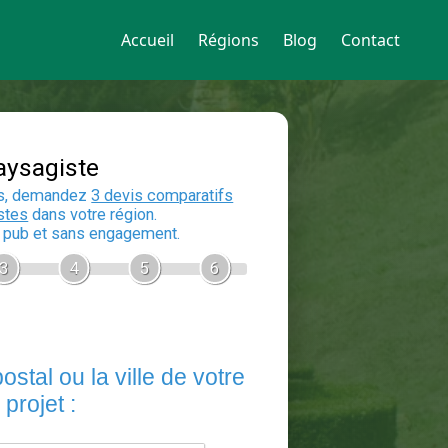
Accueil
Régions
Blog
Contact
Devis Paysagiste
En 5 minutes, demandez
3 devis compara
aux
paysagistes
dans votre région.
Gratuit, sans pub et sans engagement.
1
2
3
4
5