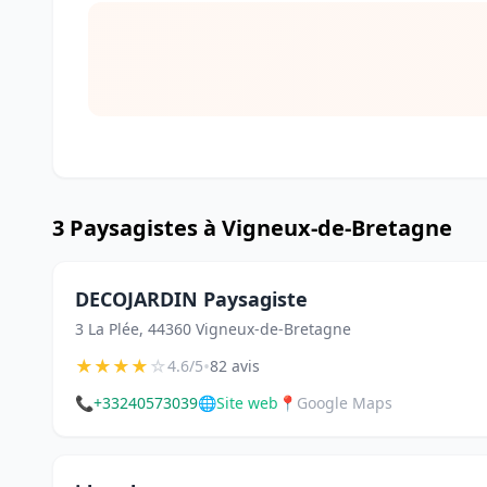
3 Paysagistes à Vigneux-de-Bretagne
DECOJARDIN Paysagiste
3 La Plée, 44360 Vigneux-de-Bretagne
★
★
★
★
☆
•
4.6/5
82 avis
📞
+33240573039
🌐
Site web
📍
Google Maps