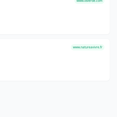
www.idverde.com
www.natureavivre.fr