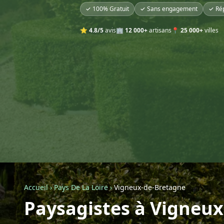
✓ 100% Gratuit
✓ Sans engagement
✓ Ré
⭐
4.8/5
avis
🏢
12 000+
artisans
📍
25 000+
villes
Accueil
›
Pays De La Loire
›
Vigneux-de-Bretagne
Paysagistes à Vigneu