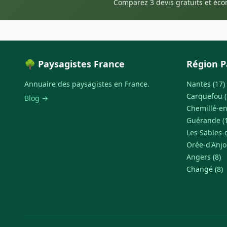
Comparez 3 devis gratuits et éc
🌳 Paysagistes France
Région P
Annuaire des paysagistes en France.
Nantes (17)
Carquefou (
Blog →
Chemillé-en
Guérande (
Les Sables-
Orée-d'Anjo
Angers (8)
Changé (8)