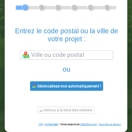
Devis Paysagiste
En 5 minutes, demandez
3 devis comparatifs
paysagistes
dans votre région.
Gratuit, sans pub et sans engagement.
1
2
3
4
5
6
Entrez le code postal ou la vill
votre projet :
ou