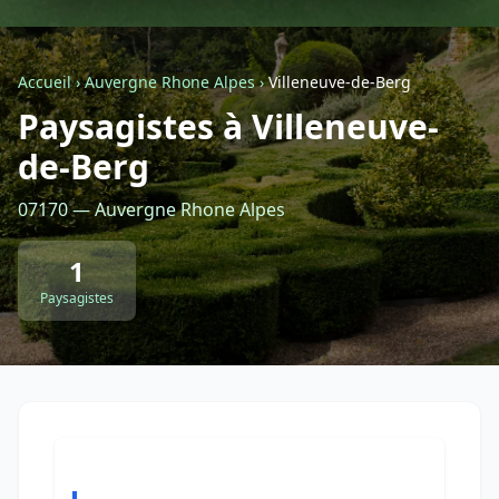
Géolocalisez-moi automatiquement !
Accueil
›
Auvergne Rhone Alpes
›
Villeneuve-de-Berg
Paysagistes à Villeneuve-
Retour à la liste des métiers
de-Berg
CGU
-
Confidentialité
- Service proposé par
ViteUnDevis.com
-
Vous êtes
07170 — Auvergne Rhone Alpes
1
Paysagistes