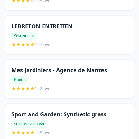
★
★
★
★
☆
163 avis
LEBRETON ENTRETIEN
Sèvremoine
★
★
★
★
★
157 avis
Mes Jardiniers - Agence de Nantes
Nantes
★
★
★
★
★
152 avis
Sport and Garden: Synthetic grass
St-Laurent-du-Var
★
★
★
★
★
148 avis