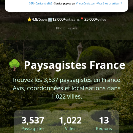
Géolocalisez-moi automatiquement !
⭐
4.8/5
avis
🏢
12 000+
artisans
📍
25 000+
villes
Photo: Pexels
Retour à la liste des métiers
CGU
-
Confidentialité
- Service proposé par
ViteUnDevis.com
-
Vous êtes un a
🌳 Paysagistes France
Trouvez les 3,537 paysagistes en France.
Avis, coordonnées et localisations dans
1,022 villes.
3,537
1,022
13
Paysagistes
Villes
Régions