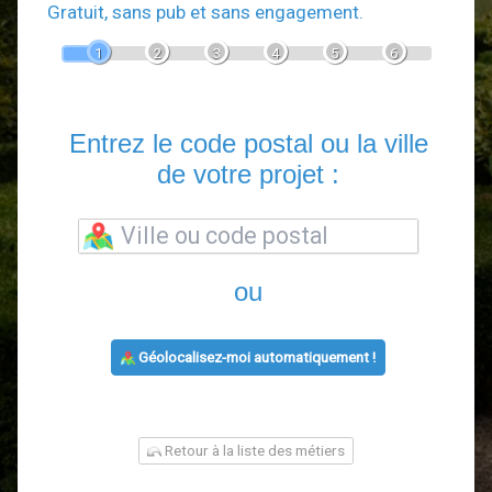
Devis Paysagiste
En 5 minutes, demandez
3 devis comparatif
aux
paysagistes
dans votre région.
Gratuit, sans pub et sans engagement.
1
2
3
4
5
6
Entrez le code postal ou la vill
de votre projet :
ou