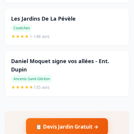
Les Jardins De La Pévèle
Coutiches
★
★
★
★
☆
148 avis
Daniel Moquet signe vos allées - Ent.
Dupin
Ancenis-Saint-Géréon
★
★
★
★
★
135 avis
📋 Devis Jardin Gratuit →