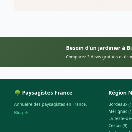
Besoin d'un jardinier à Bi
Comparez 3 devis gratuits et éc
🌳 Paysagistes France
Région N
Annuaire des paysagistes en France.
Bordeaux (1
Mérignac (1
Blog →
La Teste-de
Cestas (9)