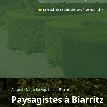
⭐
4.8/5
avis
🏢
12 000+
artisans
📍
25 000+
villes
Accueil
›
Nouvelle Aquitaine
›
Biarritz
Paysagistes à Biarritz