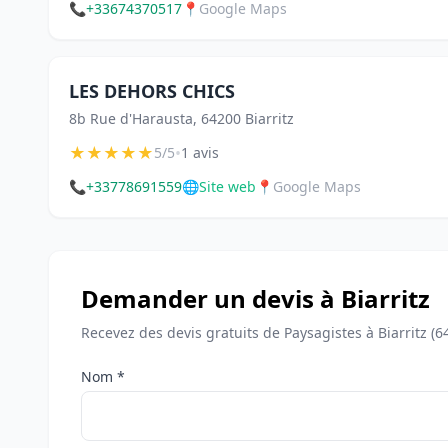
📞
+33674370517
📍
Google Maps
LES DEHORS CHICS
8b Rue d'Harausta, 64200 Biarritz
★
★
★
★
★
•
5/5
1 avis
📞
+33778691559
🌐
Site web
📍
Google Maps
Demander un devis à Biarritz
Recevez des devis gratuits de Paysagistes à Biarritz (6
Nom *