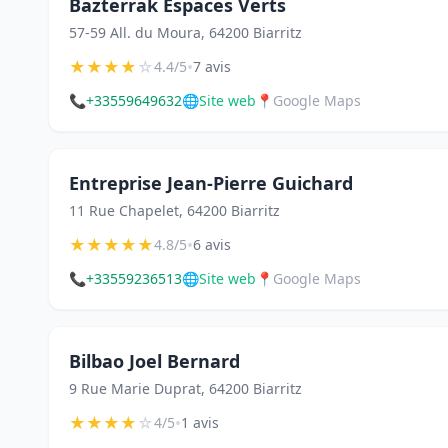
Bazterrak Espaces Verts
57-59 All. du Moura, 64200 Biarritz
★
★
★
★
☆
•
4.4/5
7 avis
📞
+33559649632
🌐
Site web
📍
Google Maps
Entreprise Jean-Pierre Guichard
11 Rue Chapelet, 64200 Biarritz
★
★
★
★
★
•
4.8/5
6 avis
📞
+33559236513
🌐
Site web
📍
Google Maps
Bilbao Joel Bernard
9 Rue Marie Duprat, 64200 Biarritz
★
★
★
★
☆
•
4/5
1 avis