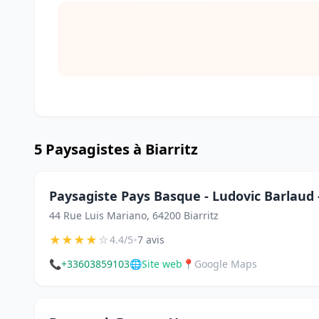
5 Paysagistes à Biarritz
Paysagiste Pays Basque - Ludovic Barlaud
44 Rue Luis Mariano, 64200 Biarritz
★
★
★
★
☆
•
4.4/5
7 avis
📞
+33603859103
🌐
Site web
📍
Google Maps