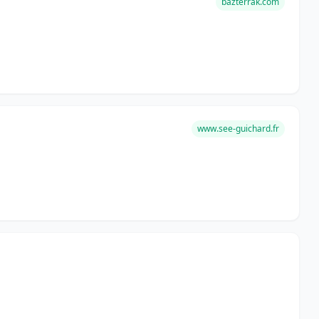
bazterrak.com
www.see-guichard.fr