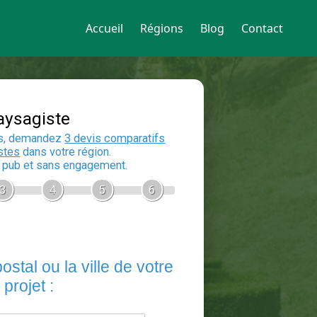
Accueil
Régions
Blog
Contact
Devis Paysagiste
En 5 minutes, demandez
3 devis compara
aux
paysagistes
dans votre région.
Gratuit, sans pub et sans engagement.
1
2
3
4
5