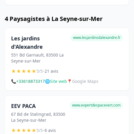
4 Paysagistes à La Seyne-sur-Mer
Les jardins
www.lesjardinsdalexandre.fr
d'Alexandre
551 Bd Garnault, 83500 La
Seyne-sur-Mer
★
★
★
★
★
•
5/5
21 avis
📞
+33618873317
🌐
Site web
📍
Google Maps
EEV PACA
www.expertdespacevert.com
67 Bd de Stalingrad, 83500
La Seyne-sur-Mer
★
★
★
★
★
•
5/5
6 avis