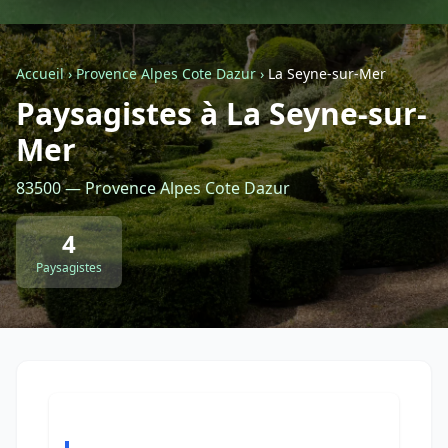
Géolocalisez-moi automatiquement !
Accueil
›
Provence Alpes Cote Dazur
›
La Seyne-sur-Mer
Paysagistes à La Seyne-sur-
Retour à la liste des métiers
Mer
CGU
-
Confidentialité
- Service proposé par
ViteUnDevis.com
-
Vous êtes
83500 — Provence Alpes Cote Dazur
4
Paysagistes