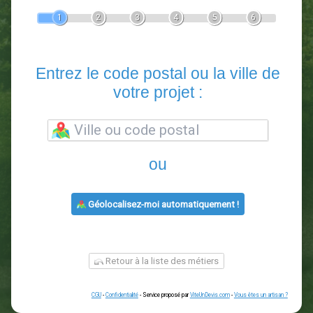
Devis Paysagiste
En 5 minutes, demandez
3 devis comparatifs
paysagistes
dans votre région.
Gratuit, sans pub et sans engagement.
1
2
3
4
5
6
Entrez le code postal ou la vill
votre projet :
ou