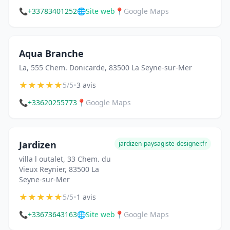
📞
+33783401252
🌐
Site web
📍
Google Maps
Aqua Branche
La, 555 Chem. Donicarde, 83500 La Seyne-sur-Mer
★
★
★
★
★
•
5/5
3 avis
📞
+33620255773
📍
Google Maps
Jardizen
jardizen-paysagiste-designer.fr
villa l outalet, 33 Chem. du
Vieux Reynier, 83500 La
Seyne-sur-Mer
★
★
★
★
★
•
5/5
1 avis
📞
+33673643163
🌐
Site web
📍
Google Maps