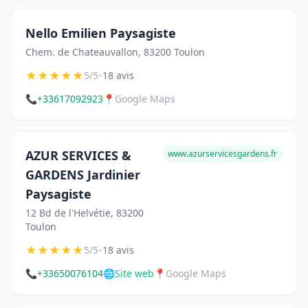
Nello Emilien Paysagiste
Chem. de Chateauvallon, 83200 Toulon
★
★
★
★
★
•
5/5
18 avis
📞
+33617092923
📍
Google Maps
AZUR SERVICES &
www.azurservicesgardens.fr
GARDENS Jardinier
Paysagiste
12 Bd de l'Helvétie, 83200
Toulon
★
★
★
★
★
•
5/5
18 avis
📞
+33650076104
🌐
Site web
📍
Google Maps