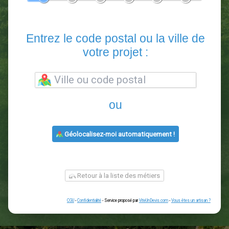
En 5 minutes, demandez
3 devis comparatifs
paysagistes
dans votre région.
Gratuit, sans pub et sans engagement.
1
2
3
4
5
6
Entrez le code postal ou la vill
votre projet :
ou
Géolocalisez-moi automatiquement !