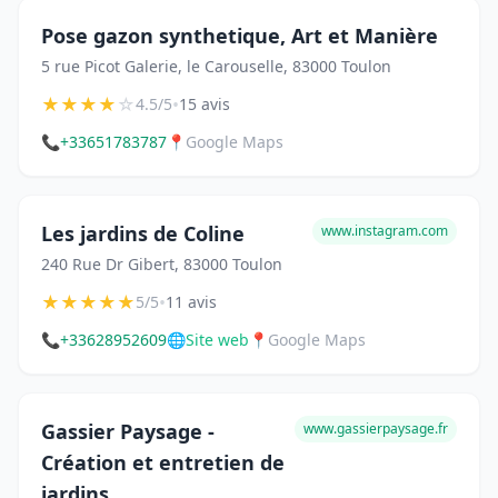
Pose gazon synthetique, Art et Manière
5 rue Picot Galerie, le Carouselle, 83000 Toulon
★
★
★
★
☆
•
4.5/5
15 avis
📞
+33651783787
📍
Google Maps
Les jardins de Coline
www.instagram.com
240 Rue Dr Gibert, 83000 Toulon
★
★
★
★
★
•
5/5
11 avis
📞
+33628952609
🌐
Site web
📍
Google Maps
Gassier Paysage -
www.gassierpaysage.fr
Création et entretien de
jardins