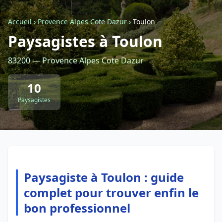
Accueil
›
Provence Alpes Cote Dazur
›
Toulon
Retour à la liste des métiers
Paysagistes à Toulon
83200 — Provence Alpes Cote Dazur
CGU
-
Confidentialité
- Service proposé par
ViteUnDevis.com
-
Vous êtes
10
Paysagistes
Paysagiste à Toulon : guide
complet pour trouver enfin le
bon professionnel