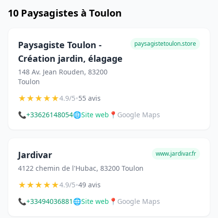
10 Paysagistes à Toulon
Paysagiste Toulon -
paysagistetoulon.store
Création jardin, élagage
148 Av. Jean Rouden, 83200
Toulon
★
★
★
★
★
•
4.9/5
55 avis
📞
+33626148054
🌐
Site web
📍
Google Maps
Jardivar
www.jardivar.fr
4122 chemin de l'Hubac, 83200 Toulon
★
★
★
★
★
•
4.9/5
49 avis
📞
+33494036881
🌐
Site web
📍
Google Maps