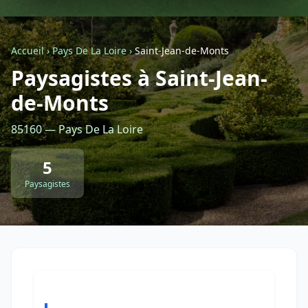
Géolocalisez-moi automatiquement !
Accueil
›
Pays De La Loire
›
Saint-Jean-de-Monts
Paysagistes à Saint-Jean-
Retour à la liste des métiers
de-Monts
CGU
-
Confidentialité
- Service proposé par
ViteUnDevis.com
-
Vous êtes
85160 — Pays De La Loire
5
Paysagistes