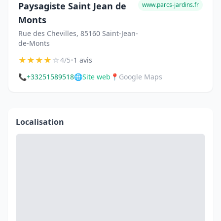
Paysagiste Saint Jean de
www.parcs-jardins.fr
Monts
Rue des Chevilles, 85160 Saint-Jean-
de-Monts
★
★
★
★
☆
•
4/5
1 avis
📞
+33251589518
🌐
Site web
📍
Google Maps
Localisation