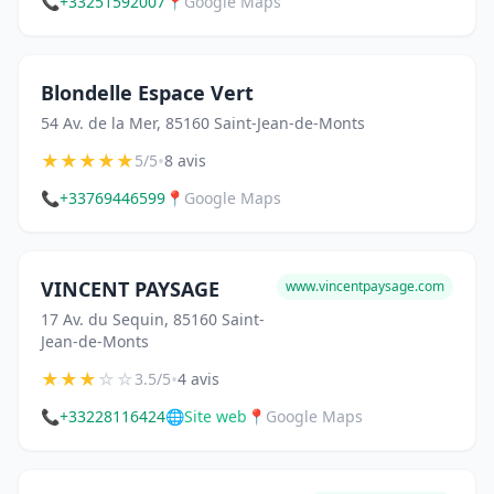
📞
+33251592007
📍
Google Maps
Blondelle Espace Vert
54 Av. de la Mer, 85160 Saint-Jean-de-Monts
★
★
★
★
★
•
5/5
8 avis
📞
+33769446599
📍
Google Maps
VINCENT PAYSAGE
www.vincentpaysage.com
17 Av. du Sequin, 85160 Saint-
Jean-de-Monts
★
★
★
☆
☆
•
3.5/5
4 avis
📞
+33228116424
🌐
Site web
📍
Google Maps