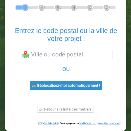
Devis Paysagiste
En 5 minutes, demandez
3 devis comparatifs
paysagistes
dans votre région.
Gratuit, sans pub et sans engagement.
1
2
3
4
5
6
Entrez le code postal ou la vill
votre projet :
ou