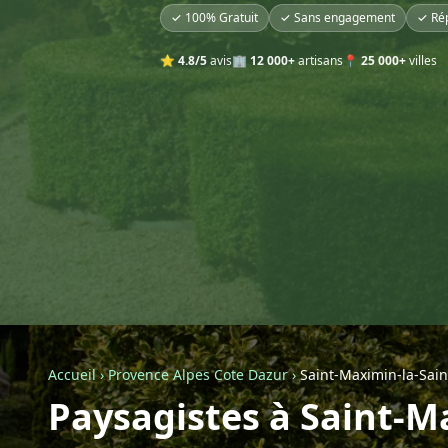
✓ 100% Gratuit
✓ Sans engagement
✓ Ré
⭐
4.8/5
avis
🏢
12 000+
artisans
📍
25 000+
villes
Accueil
›
Provence Alpes Cote Dazur
›
Saint-Maximin-la-Sai
Paysagistes à Saint-