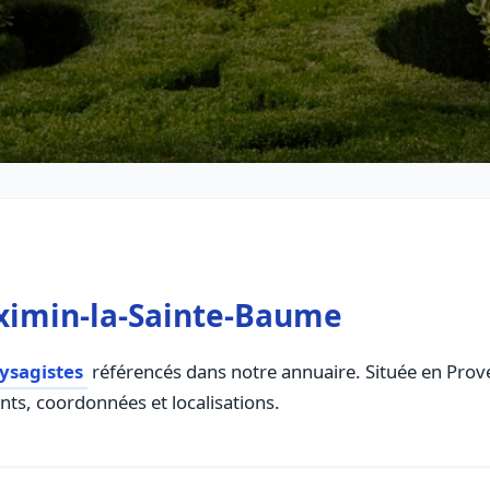
aximin-la-Sainte-Baume
ysagistes
référencés dans notre annuaire. Située en Proven
ents, coordonnées et localisations.