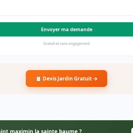
Envoyer ma demande
Gratuit et sans engagement
📋 Devis Jardin Gratuit →
Saint maximin la sainte baume ?