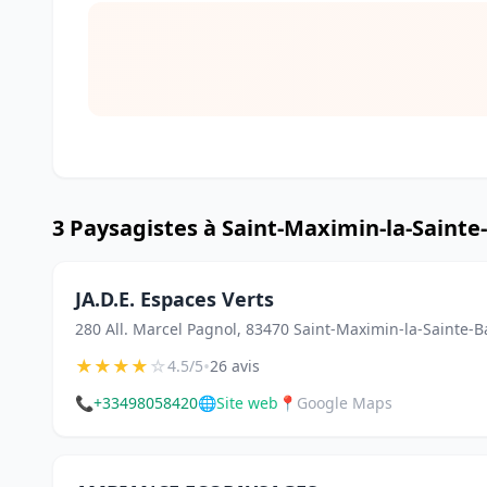
3 Paysagistes à Saint-Maximin-la-Saint
JA.D.E. Espaces Verts
280 All. Marcel Pagnol, 83470 Saint-Maximin-la-Sainte-
★
★
★
★
☆
•
4.5/5
26 avis
📞
+33498058420
🌐
Site web
📍
Google Maps