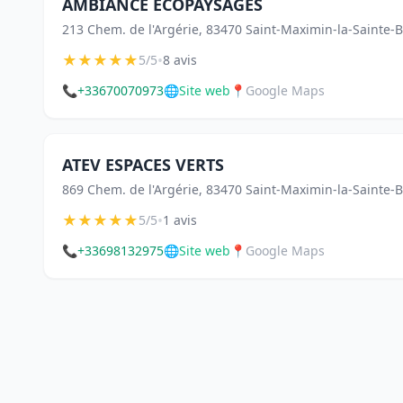
AMBIANCE ECOPAYSAGES
213 Chem. de l'Argérie, 83470 Saint-Maximin-la-Sainte
★
★
★
★
★
•
5/5
8 avis
📞
+33670070973
🌐
Site web
📍
Google Maps
ATEV ESPACES VERTS
869 Chem. de l'Argérie, 83470 Saint-Maximin-la-Sainte
★
★
★
★
★
•
5/5
1 avis
📞
+33698132975
🌐
Site web
📍
Google Maps