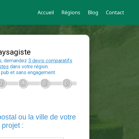
Accueil
Régions
Blog
Contact
Devis Paysagiste
En 5 minutes, demandez
3 devis compara
aux
paysagistes
dans votre région.
Gratuit, sans pub et sans engagement.
1
2
3
4
5