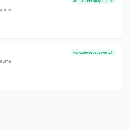
ambianceecopaysages.fr
-Baume
www.atevespacesverts.fr
-Baume