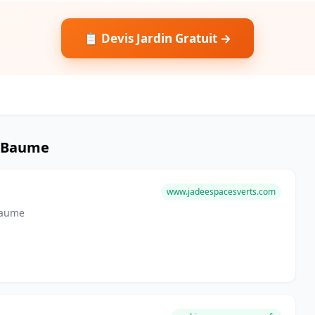
📋 Devis Jardin Gratuit →
e-Baume
www.jadeespacesverts.com
Baume