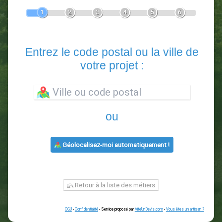
Devis Paysagiste
En 5 minutes, demandez
3 devis comparatifs
paysagistes
dans votre région.
Gratuit, sans pub et sans engagement.
1
2
3
4
5
6
Entrez le code postal ou la vill
votre projet :
ou