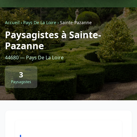
Géolocalisez-moi automatiquement !
Accueil
›
Pays De La Loire
›
Sainte-Pazanne
Paysagistes à Sainte-
Retour à la liste des métiers
Pazanne
CGU
-
Confidentialité
- Service proposé par
ViteUnDevis.com
-
Vous êtes
44680 — Pays De La Loire
3
Paysagistes