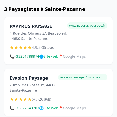
3 Paysagistes à Sainte-Pazanne
PAPYRUS PAYSAGE
www.papyrus-paysage.fr
4 Rue des Oliviers ZA Beausoleil,
44680 Sainte-Pazanne
★
★
★
★
★
•
4.9/5
35 avis
📞
+33251788874
🌐
Site web
📍
Google Maps
Evasion Paysage
evasionpaysage44.wixsite.com
2 Imp. des Roseaux, 44680
Sainte-Pazanne
★
★
★
★
★
•
5/5
26 avis
📞
+33672343783
🌐
Site web
📍
Google Maps